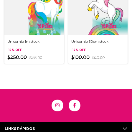
Unicornio 1m stock
Unicornio 50cm stock
-
12
%
OFF
-
17
%
OFF
$250.00
$100.00
$285.00
$120.00
LINKS RÁPIDOS