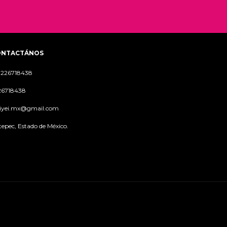
ONTACTÁNOS
7226718438
26718438
piyei.mx@gmail.com
epec, Estado de México.