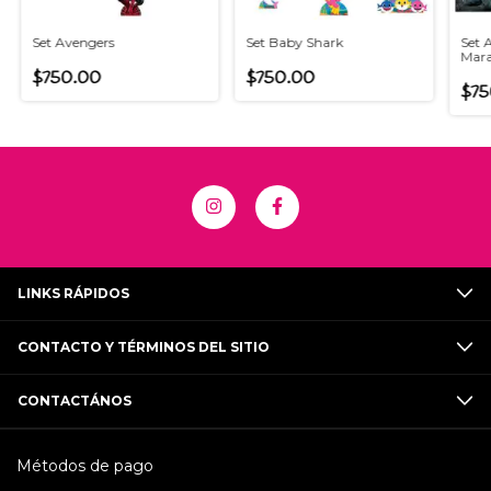
Set Avengers
Set Baby Shark
Set A
Marav
$750.00
$750.00
$75
LINKS RÁPIDOS
CONTACTO Y TÉRMINOS DEL SITIO
CONTACTÁNOS
Métodos de pago