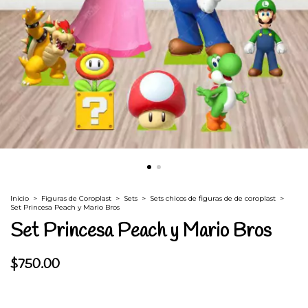
Inicio
>
Figuras de Coroplast
>
Sets
>
Sets chicos de figuras de de coroplast
>
Set Princesa Peach y Mario Bros
Set Princesa Peach y Mario Bros
$750.00