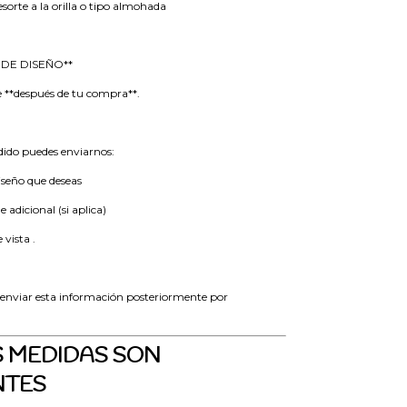
esorte a la orilla o tipo almohada
 DE DISEÑO**
e **después de tu compra**.
edido puedes enviarnos:
diseño que deseas
e adicional (si aplica)
e vista .
nviar esta información posteriormente por
US MEDIDAS SON
NTES