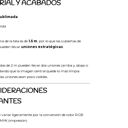
ERIAL Y ACABADOS
sublimada
unda
 de la tela es de
1.5 m
, por lo que las cubiertas de
ueden llevar
uniones estratégicas
.
as de 2 m pueden llevar dos uniones (arriba y abajo o
uidando que la imagen central quede lo más limpia
las uniones sean poco visibles.
SIDERACIONES
ANTES
e variar ligeramente por la conversión de color RGB
CMYK (impresión)