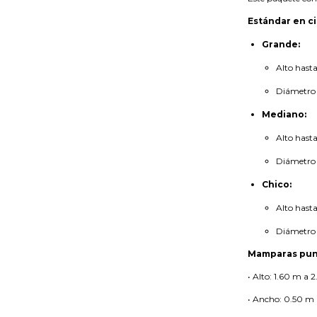
Estándar en ci
Grande:
Alto hast
Diámetro
Mediano:
Alto hast
Diámetro
Chico:
Alto hast
Diámetro
Mamparas pun
• Alto: 1.60 m a
• Ancho: 0.50 m