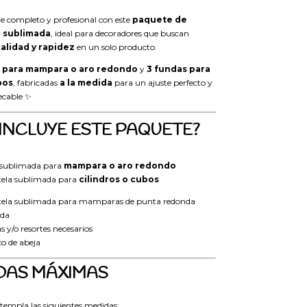
 completo y profesional con este
paquete de
a sublimada
, ideal para decoradores que buscan
alidad y rapidez
en un solo producto.
 para mampara o aro redondo
y
3 fundas para
bos
, fabricadas
a la medida
para un ajuste perfecto y
ecable ✨
 INCLUYE ESTE PAQUETE?
a sublimada para
mampara o aro redondo
tela sublimada para
cilindros o cubos
 tela sublimada para mamparas de punta redonda
nda
s y/o resortes necesarios
o de abeja
IDAS MÁXIMAS
templa las siguientes medidas: