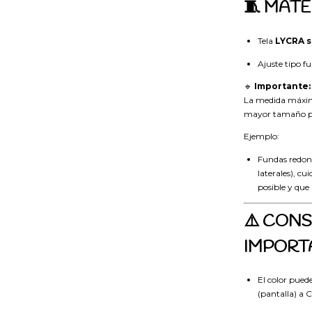
🧵 MAT
Tela
LYCRA 
Ajuste tipo f
🔹
Importante:
La medida máxima
mayor tamaño p
Ejemplo:
Fundas redond
laterales), c
posible y que 
⚠️ CON
IMPORT
El color pued
(pantalla) a 