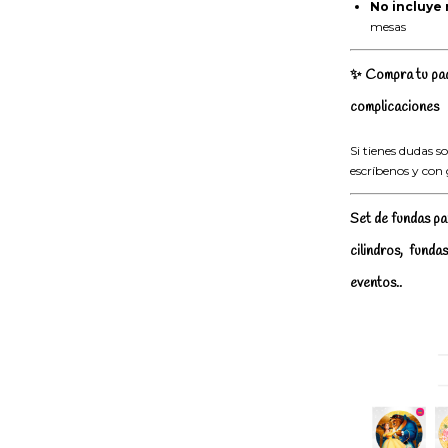
No incluye 
mesas
✨
Compra tu paq
complicaciones
Si tienes dudas 
escríbenos y con
Set de fundas pa
cilindros, funda
eventos..