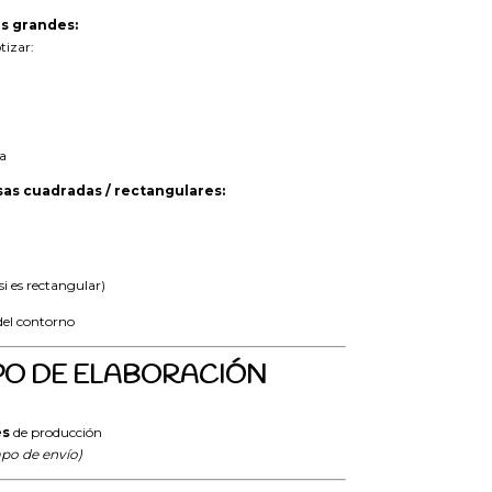
ás grandes:
tizar:
a
as cuadradas / rectangulares:
si es rectangular)
del contorno
PO DE ELABORACIÓN
es
de producción
mpo de envío)