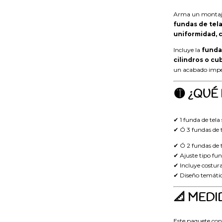
Arma un montaje
fundas de tel
uniformidad, c
Incluye la
funda
cilindros o cu
un acabado imp
🟡 ¿QUÉ
✔ 1 funda de tel
✔ Ó 3 fundas de 
✔ Ó 2 fundas de
✔ Ajuste tipo fu
✔ Incluye costura
✔ Diseño temátic
📐 MED
Este paquete con