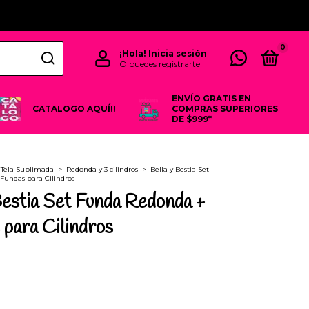
0
¡Hola!
Inicia sesión
O puedes registrarte
ENVÍO GRATIS EN
CATALOGO AQUÍ!!
COMPRAS SUPERIORES
DE $999*
Tela Sublimada
>
Redonda y 3 cilindros
>
Bella y Bestia Set
Fundas para Cilindros
Bestia Set Funda Redonda +
 para Cilindros