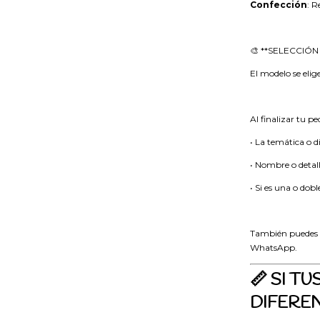
Confección
: R
🎨 **SELECCIÓN
El modelo se elig
Al finalizar tu p
• La temática o 
• Nombre o detall
• Si es una o dobl
También puedes e
WhatsApp.
📏 SI T
DIFERE