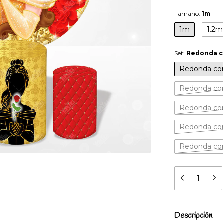
Tamaño:
1m
1m
1.2m
Set:
Redonda co
Redonda con 
Redonda co
Redonda co
Redonda con
Redonda con
Descripción