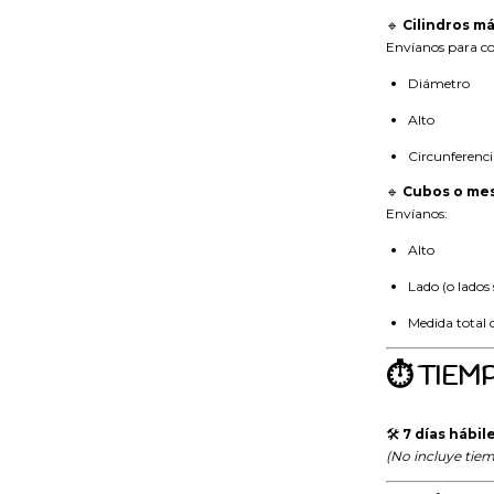
🔹
Cilindros m
Envíanos para co
Diámetro
Alto
Circunferenci
🔹
Cubos o mes
Envíanos:
Alto
Lado (o lados 
Medida total 
⏱ TIEM
🛠
7 días hábil
(No incluye tie